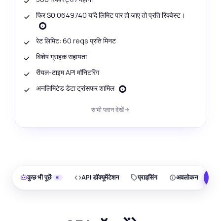
फिर $0.0649740 यदि लिमिट पार हो जाए तो प्रति रिक्वेस्ट।
रेट लिमिट: 60 reqs प्रति मिनट
विशेष ग्राहक सहायता
रीयल-टाइम API मॉनिटरिंग
अनलिमिटेड डेटा ट्रांसफर शामिल
सभी प्लान देखें
कुछ भी पूछें
API डॉक्यूमेंटेशन
प्राइसिंग
अवलोकन
F