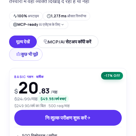
तस्वीरों में वही व्यक्ति दिखाई दे रहा है या नहीं
100%
अपटाइम
1,273 ms
औसत रिस्पॉन्स
MCP-ready
AI एजेंट्स के लिए
मूल्य देखें
MCP/AI सेटअप कॉपी करें
कुछ भी पूछें
−17% OFF
BASIC प्लान · वार्षिक
20
.83
$
/माह
$24.99/माह
$49.98/वर्ष बचाएं
$249.90/वर्ष का बिल · 500 req/माह
निःशुल्क परीक्षण शुरू करें
500 रिक्वेस्ट्स / महीना