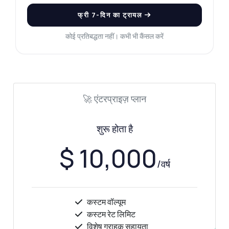
फ्री 7-दिन का ट्रायल
कोई प्रतिबद्धता नहीं। कभी भी कैंसल करें
🚀 एंटरप्राइज़ प्लान
शुरू होता है
$ 10,000
कुछ भी पूछें
चेहरे की तुलना सत्यापनकर्ता API के बारे में उत्तर
/वर्ष
नमस्ते! चेहरे की तुलना सत्यापनकर्ता API के बारे में कुछ भी
कस्टम वॉल्यूम
पूछें — एंडपॉइंट्स, मूल्य निर्धारण, इंटीग्रेशन टिप्स, जो आप
चाहें।
कस्टम रेट लिमिट
विशेष ग्राहक सहायता