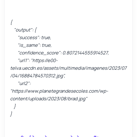
{
"output": {
"success": true,
"is_same": true,
"confidence_score": 0.8072144555914527,
"url1": "https://e00-
telva.uecdn.es/assets/multimedia/imagenes/2023/07
/04/16884784570312.jpg",
"url2":
"https://www.planetegrandesecoles.com/wp-
content/uploads/2023/08/brad.jpg"
}
}