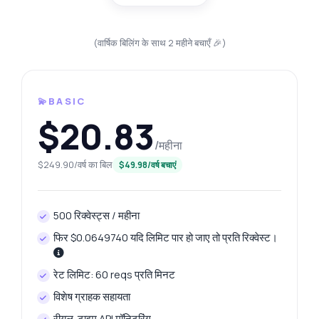
(वार्षिक बिलिंग के साथ 2 महीने बचाएँ 🎉)
💫BASIC
$20.83
/महीना
$249.90/वर्ष का बिल
$49.98/वर्ष बचाएं
500 रिक्वेस्ट्स / महीना
फिर $0.0649740 यदि लिमिट पार हो जाए तो प्रति रिक्वेस्ट।
रेट लिमिट: 60 reqs प्रति मिनट
विशेष ग्राहक सहायता
रीयल-टाइम API मॉनिटरिंग