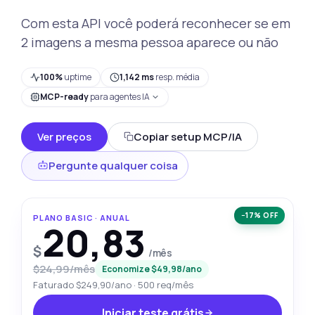
Com esta API você poderá reconhecer se em
2 imagens a mesma pessoa aparece ou não
100%
uptime
1,142 ms
resp. média
MCP-ready
para agentes IA
Ver preços
Copiar setup MCP/IA
Pergunte qualquer coisa
−17% OFF
PLANO BASIC · ANUAL
20,83
$
/mês
$24,99/mês
Economize $49,98/ano
Faturado $249,90/ano · 500 req/mês
Iniciar teste grátis