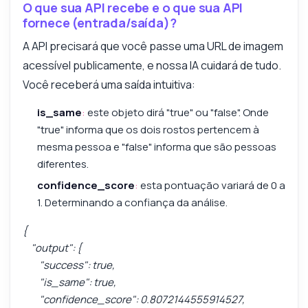
O que sua API recebe e o que sua API
fornece (entrada/saída)?
A API precisará que você passe uma URL de imagem
acessível publicamente, e nossa IA cuidará de tudo.
Você receberá uma saída intuitiva:
is_same
:
este objeto dirá "true" ou "false". Onde
"true" informa que os dois rostos pertencem à
mesma pessoa e "false" informa que são pessoas
diferentes.
confidence_score
:
esta pontuação variará de 0 a
1. Determinando a confiança da análise.
{
"output": {
"success": true,
"is_same": true,
"confidence_score": 0.8072144555914527,