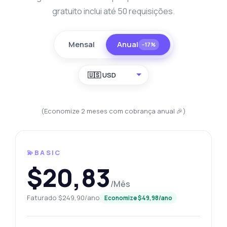
gratuito inclui até 50 requisições.
Mensal
Anual
−17%
🇺🇸 USD
(Economize 2 meses com cobrança anual 🎉)
💫BASIC
$20,83
/Mês
Faturado $249,90/ano
Economize $49,98/ano