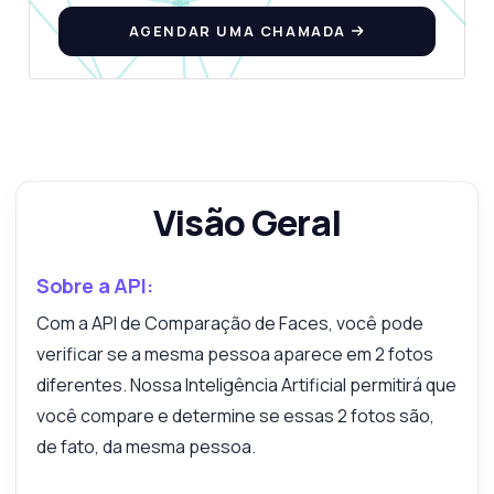
endpoints, preços, dicas de integração, o
AGENDAR UMA CHAMADA
que precisar.
Como envio URLs de imagens para
comparação
Qual formato de resposta devo esperar
Como é calculada a pontuação de confiança
Posso comparar mais de duas imagens
Visão Geral
O que acontece se as imagens não forem
acessíveis
O que esta API pode fazer?
Sobre a API:
Mostre-me um exemplo de código
Com a API de Comparação de Faces, você pode
Quanto custa?
verificar se a mesma pessoa aparece em 2 fotos
diferentes. Nossa Inteligência Artificial permitirá que
você compare e determine se essas 2 fotos são,
de fato, da mesma pessoa.
Respondido por Zyla AI
·
Prefiro perguntar ao Suporte