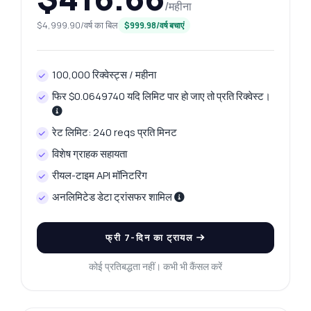
/महीना
$4,999.90/वर्ष का बिल
$999.98/वर्ष बचाएं
100,000 रिक्वेस्ट्स / महीना
फिर $0.0649740 यदि लिमिट पार हो जाए तो प्रति रिक्वेस्ट।
रेट लिमिट: 240 reqs प्रति मिनट
विशेष ग्राहक सहायता
रीयल-टाइम API मॉनिटरिंग
अनलिमिटेड डेटा ट्रांसफर शामिल
फ्री 7-दिन का ट्रायल
कोई प्रतिबद्धता नहीं। कभी भी कैंसल करें
कुछ भी पूछें
न्यूजीलैंड रियल एस्टेट API के बारे में उत्तर