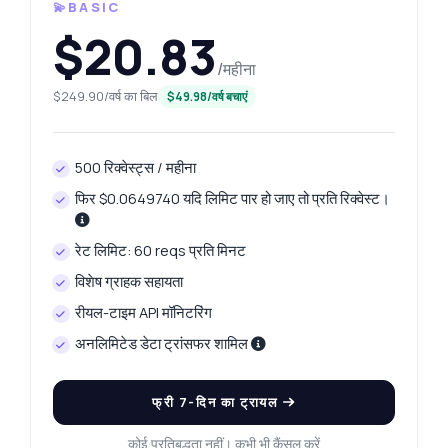
💫BASIC
$20.83
/महीना
$249.90/वर्ष का बिल
$49.98/वर्ष बचाएं
500 रिक्वेस्ट्स / महीना
फिर $0.0649740 यदि लिमिट पार हो जाए तो प्रति रिक्वेस्ट।
रेट लिमिट: 60 reqs प्रति मिनट
विशेष ग्राहक सहायता
रीयल-टाइम API मॉनिटरिंग
अनलिमिटेड डेटा ट्रांसफर शामिल
फ्री 7-दिन का ट्रायल
कोई प्रतिबद्धता नहीं। कभी भी कैंसल करें