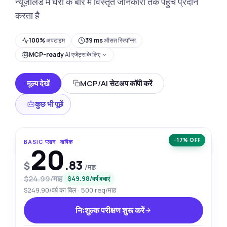
न्यूज़ीलैंड में घरों के बारे में विस्तृत जानकारी तक पहुंच प्रदान
करता है
100%
अपटाइम
39 ms
औसत रिस्पॉन्स
MCP-ready
AI एजेंट्स के लिए
मूल्य देखें
MCP/AI सेटअप कॉपी करें
कुछ भी पूछें
−17% OFF
BASIC प्लान · वार्षिक
20
.83
$
/माह
$24.99/माह
$49.98/वर्ष बचाएं
$249.90/वर्ष का बिल · 500 req/माह
निःशुल्क परीक्षण शुरू करें