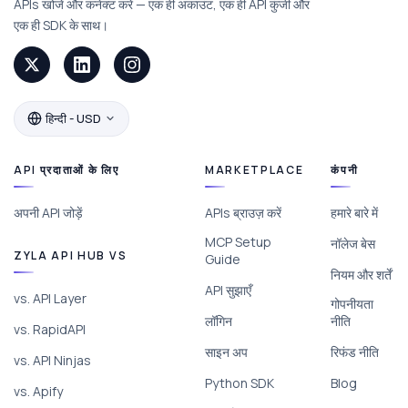
APIs खोजें और कनेक्ट करें — एक ही अकाउंट, एक ही API कुंजी और
एक ही SDK के साथ।
हिन्दी - USD
API प्रदाताओं के लिए
MARKETPLACE
कंपनी
अपनी API जोड़ें
APIs ब्राउज़ करें
हमारे बारे में
MCP Setup
नॉलेज बेस
ZYLA API HUB VS
Guide
नियम और शर्तें
API सुझाएँ
vs. API Layer
गोपनीयता
लॉगिन
नीति
vs. RapidAPI
साइन अप
रिफंड नीति
vs. API Ninjas
Python SDK
Blog
vs. Apify