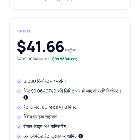
⚡PRO
$41.66
/महीना
$499.90/वर्ष का बिल
$99.98/वर्ष बचाएं
2,000 रिक्वेस्ट्स / महीना
फिर $0.0649740 यदि लिमिट पार हो जाए तो प्रति रिक्वेस्ट।
रेट लिमिट: 60 reqs प्रति मिनट
विशेष ग्राहक सहायता
रीयल-टाइम API मॉनिटरिंग
अनलिमिटेड डेटा ट्रांसफर शामिल