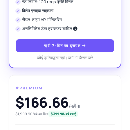
रेट लिमिट: 120 reqs प्रति मिनट
विशेष ग्राहक सहायता
रीयल-टाइम API मॉनिटरिंग
अनलिमिटेड डेटा ट्रांसफर शामिल
फ्री 7-दिन का ट्रायल
कोई प्रतिबद्धता नहीं। कभी भी कैंसल करें
⚜️PREMIUM
$166.66
/महीना
$1,999.90/वर्ष का बिल
$399.98/वर्ष बचाएं