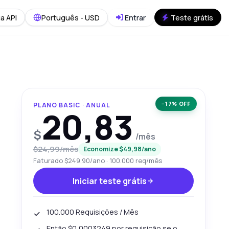
a API
Português - USD
Entrar
Teste grátis
−17% OFF
PLANO BASIC · ANUAL
20,83
$
/mês
$24,99/mês
Economize $49,98/ano
Faturado $249,90/ano · 100.000 req/mês
Iniciar teste grátis
100.000 Requisições / Mês
Então $0,0003249 por requisição se o