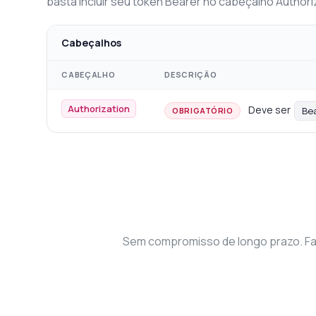
basta incluir seu token Bearer no cabeçalho Authori
Cabeçalhos
CABEÇALHO
DESCRIÇÃO
Authorization
Deve ser
Be
OBRIGATÓRIO
Perg
Respostas 
Olá
Sem compromisso de longo prazo. Faç
pre
Co
Qu
Co