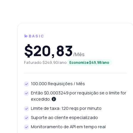
Qu
Co
O 
Qu
💫BASIC
$20,83
/Mês
Faturado $249,90/ano
Economize $49,98/ano
100.000 Requisições / Mês
Então $0,0003249 por requisição se o limite for
excedido.
Limite de taxa: 120 reqs por minuto
Suporte ao cliente especializado
Monitoramento de API em tempo real