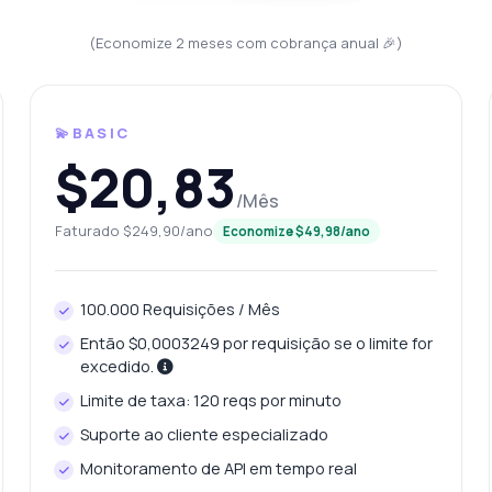
e informações estão nas avaliações de locais?
(Economize 2 meses com cobrança anual 🎉)
mo posso buscar fotos de um lugar específico?
que esta API pode fazer?
Mostre-me um exemplo de código
anto custa?
💫BASIC
$20,83
/Mês
Faturado $249,90/ano
Economize $49,98/ano
Respondido por Zyla AI
·
Prefiro perguntar ao Suporte
100.000 Requisições / Mês
Então $0,0003249 por requisição se o limite for
excedido.
Limite de taxa: 120 reqs por minuto
Suporte ao cliente especializado
Monitoramento de API em tempo real