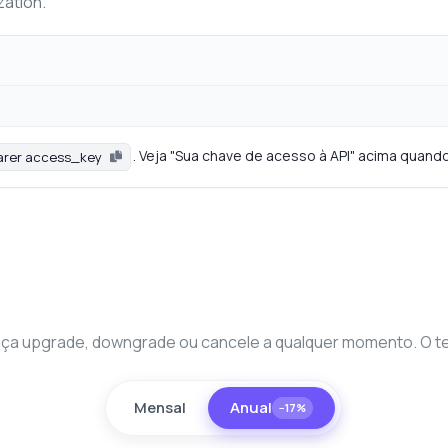
zation.
. Veja "Sua chave de acesso à API" acima quando
arer access_key
unte qualquer coisa
sobre Google Maps API
! Pergunte qualquer coisa sobre Google Maps API — endpoints,
a upgrade, downgrade ou cancele a qualquer momento. O teste
ços, dicas de integração, o que precisar.
mo obtenho detalhes de um negócio pelo nome?
Mensal
Anual
ais parâmetros preciso para busca próxima?
−17%
mo converto um endereço em coordenadas?